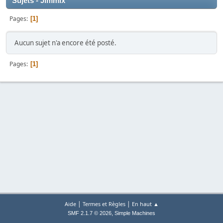
Sujets - Jimmix
Pages
1
Aucun sujet n'a encore été posté.
Pages
1
|
|
Aide
Termes et Règles
En haut ▲
,
SMF 2.1.7 © 2026
Simple Machines