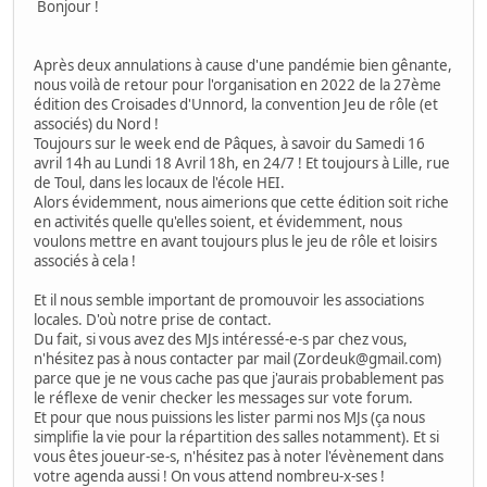
Bonjour !
Après deux annulations à cause d'une pandémie bien gênante,
nous voilà de retour pour l'organisation en 2022 de la 27ème
édition des Croisades d'Unnord, la convention Jeu de rôle (et
associés) du Nord !
Toujours sur le week end de Pâques, à savoir du Samedi 16
avril 14h au Lundi 18 Avril 18h, en 24/7 ! Et toujours à Lille, rue
de Toul, dans les locaux de l'école HEI.
Alors évidemment, nous aimerions que cette édition soit riche
en activités quelle qu'elles soient, et évidemment, nous
voulons mettre en avant toujours plus le jeu de rôle et loisirs
associés à cela !
Et il nous semble important de promouvoir les associations
locales. D'où notre prise de contact.
Du fait, si vous avez des MJs intéressé-e-s par chez vous,
n'hésitez pas à nous contacter par mail (Zordeuk@gmail.com)
parce que je ne vous cache pas que j'aurais probablement pas
le réflexe de venir checker les messages sur vote forum.
Et pour que nous puissions les lister parmi nos MJs (ça nous
simplifie la vie pour la répartition des salles notamment). Et si
vous êtes joueur-se-s, n'hésitez pas à noter l'évènement dans
votre agenda aussi ! On vous attend nombreu-x-ses !