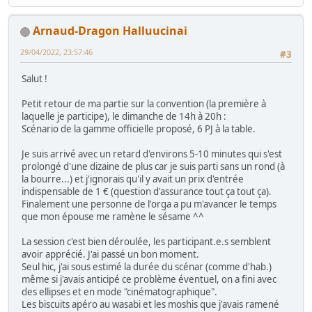
Arnaud-Dragon Halluucinai
29/04/2022, 23:57:46
#3
Salut !
Petit retour de ma partie sur la convention (la première à
laquelle je participe), le dimanche de 14h à 20h :
Scénario de la gamme officielle proposé, 6 PJ à la table.
Je suis arrivé avec un retard d'environs 5-10 minutes qui s'est
prolongé d'une dizaine de plus car je suis parti sans un rond (à
la bourre...) et j'ignorais qu'il y avait un prix d'entrée
indispensable de 1 € (question d'assurance tout ça tout ça).
Finalement une personne de l'orga a pu m'avancer le temps
que mon épouse me ramène le sésame ^^
La session c'est bien déroulée, les participant.e.s semblent
avoir apprécié. J'ai passé un bon moment.
Seul hic, j'ai sous estimé la durée du scénar (comme d'hab.)
même si j'avais anticipé ce problème éventuel, on a fini avec
des ellipses et en mode "cinématographique".
Les biscuits apéro au wasabi et les moshis que j'avais ramené