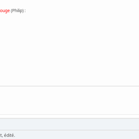
 rouge
(Philip) :
, édité.