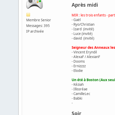
Après midi
MIR : les trois enfants - pa
- Gaël
Membre Senior
- Ryo/Christian
Messages: 395
- Izard (invité)
IP archivée
- Luce (invité)
- david (invité)
Seigneur des Anneaux le
- Vincent Eryndil
- AlexaF / AlexianF
- Dooms
- Ernizzzz
- Elodie
Un été à Boston (Aux seui
- Kéziah
- Illissréae
- CamilleLec
- Babki
-
Soir