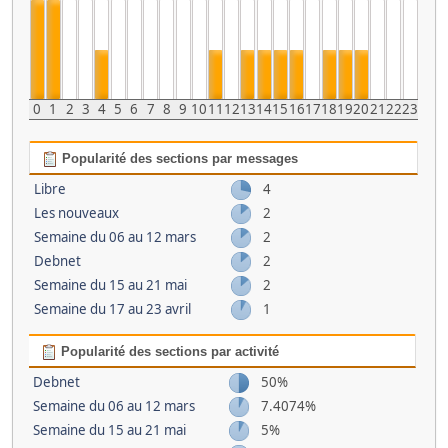
0
1
2
3
4
5
6
7
8
9
10
11
12
13
14
15
16
17
18
19
20
21
22
23
Popularité des sections par messages
Libre
4
Les nouveaux
2
Semaine du 06 au 12 mars
2
Debnet
2
Semaine du 15 au 21 mai
2
Semaine du 17 au 23 avril
1
Popularité des sections par activité
Debnet
50%
Semaine du 06 au 12 mars
7.4074%
Semaine du 15 au 21 mai
5%