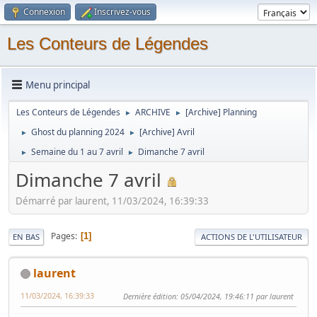
Connexion
Inscrivez-vous
Les Conteurs de Légendes
Menu principal
Les Conteurs de Légendes
ARCHIVE
[Archive] Planning
►
►
Ghost du planning 2024
[Archive] Avril
►
►
Semaine du 1 au 7 avril
Dimanche 7 avril
►
►
Dimanche 7 avril
Démarré par laurent, 11/03/2024, 16:39:33
Pages
1
EN BAS
ACTIONS DE L'UTILISATEUR
laurent
11/03/2024, 16:39:33
Dernière édition
: 05/04/2024, 19:46:11 par laurent