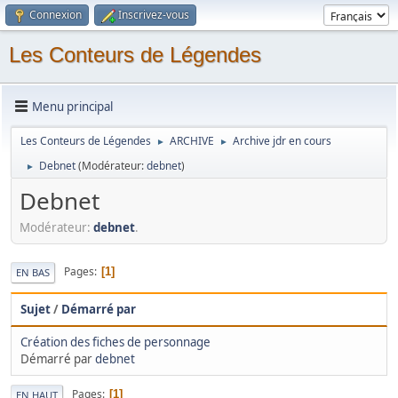
Connexion
Inscrivez-vous
Les Conteurs de Légendes
Menu principal
Les Conteurs de Légendes
ARCHIVE
Archive jdr en cours
►
►
Debnet
(Modérateur:
debnet
)
►
Debnet
Modérateur:
debnet
.
Pages
1
EN BAS
Sujet
/
Démarré par
Création des fiches de personnage
Démarré par
debnet
Pages
1
EN HAUT