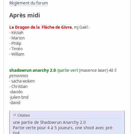
Règlement du forum
Après midi
Le Dragon de la Flèche de Givre
, mj Gaël :
- Kéziah
- Marion
- Philip
- Timéo
- William
shadowrun anarchy 2.0
/partie vert
(maxence laser)
4à 5
personnes
- sacha woken
- Christian
-davido
-julien bnd
-david
Citation
une partie de Shadowrun Anarchy 2.0
Partie verte pour 4 à 5 joueurs, one shoot avec pré-
tiré.