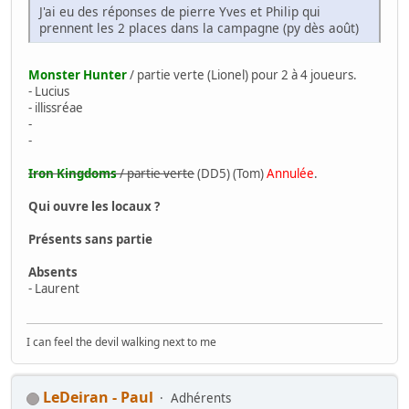
J'ai eu des réponses de pierre Yves et Philip qui
prennent les 2 places dans la campagne (py dès août)
Monster Hunter
/ partie verte (Lionel) pour 2 à 4 joueurs.
- Lucius
- illissréae
-
-
Iron Kingdoms
/ partie verte
(DD5) (Tom)
Annulée
.
Qui ouvre les locaux ?
Présents sans partie
Absents
- Laurent
I can feel the devil walking next to me
LeDeiran - Paul
Adhérents