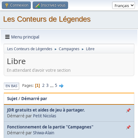
Connexion
Inscrivez-vous
Les Conteurs de Légendes
Menu principal
Les Conteurs de Légendes
Campagnes
Libre
►
►
Libre
En attendant d'avoir votre section
2
3
...
5
Pages
1
EN BAS
Sujet
/
Démarré par
JDR gratuits et aides de jeu à partager.
Démarré par
Petit Nicolas
Fonctionnement de la partie "Campagnes"
Démarré par
Shiwa-Alain